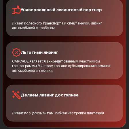
Электрохромное зеркало заднего вида с автозатемнением
Функция авто-отпотевания стекла
Универсальный лизинговый партнер
Большой сенсорный дисплей 15.6 дюйма
Пассажирское сиденье спереди с регулировкой поддержки для
ног
Лизинг колесного транспорта и спецтехники, лизинг
Светодиодные задние фонари
автомобилей с пробегом
Динамические указатели поворота
Сиденья третьего ряда с механической регулировкой угла
наклона спинки
Наружная подсветка под зеркалами
Функция отсрочки выключения фар (Фоллоу ми хоум (Follow me
home))
Льготный лизинг
CARCADE является аккредитованным участником
госпрограммы Минпромторгапо субсидированию лизинга
автомобилей и техники
Делаем лизинг доступнее
Лизинг по 2 документам, гибкая настройка платежей