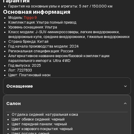
Гарантия
Гарантия на основные узлы и агрегаты
:
5 лет / 150.000 км
Основная информация
Модель:
Tiggo 9
Комплектация
:
Ультра полный привод
Уровень оснащения
:
Ультра
Класс модели
:
J-SUV-миникроссоверы, легкие внедорожники,
внедорожные купе, средние внедорожники, тяжелые внедорожники
Страна бренда
:
Китай
Год начала производства модели
:
2024
Региональная спецификация
:
Россия
Альтернативное название версии/базовой комплектации
параллельного импорта
:
Ultra 4WD
Год выпуска
:
2025
Лот
:
7227833
Цвет
:
Платиновый неон
Оснащение
Блокировка замков дверей на скорости
Центральный замок с дистанционным управлением
Салон
Доступ в автомобиль без ключа, ключ в кармане
Светодиодные фары основного света
Отделка сидений: натуральная кожа
Светодиодные дневные ходовые огни
Цвет обивки сидений: черный
Датчик света
Цвет передней панели: черный
Боковые зеркала с обогревом, повторителями поворотов
Цвет коврового покрытия: черный
Обогрев лобового стекла
Цвет потолка: серый