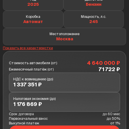
2025
бензин
Коробка
Мощность, л.с.
автомат
245
Местоположение
Москва
Показать все характеристки
4 640 000 ₽
Стоимость автомобиля (от)
71 722 ₽
Ежемесячный платёж (от)
НДС к возмещению (до)
1 337 351 ₽
Налоговая экономия (до)
1 176 869 ₽
Срок договора
до 60 мес
Первоначальный взнос
до 50%
Выкупной платеж
от 1%